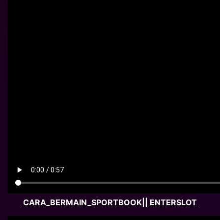
CARA_BERMAIN_SPORTBOOK|| ENTERSLOT