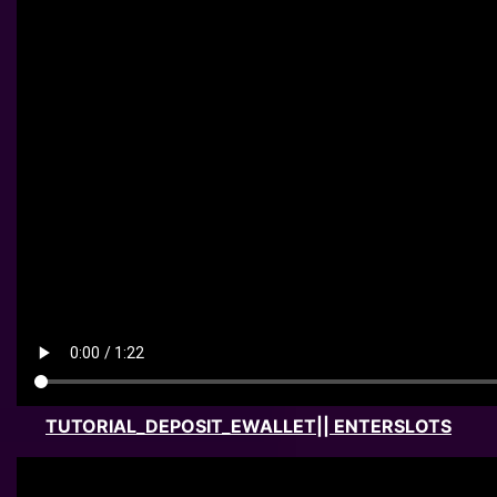
TUTORIAL_DEPOSIT_EWALLET|| ENTERSLOTS