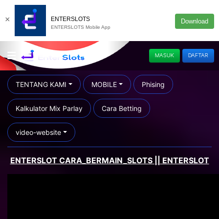
×
ENTERSLOTS
Download
ENTERSLOTS Mobile App
MASUK
DAFTAR
TENTANG KAMI
MOBILE
Phising
Kalkulator Mix Parlay
Cara Betting
video-website
ENTERSLOT CARA_BERMAIN_SLOTS || ENTERSLOT