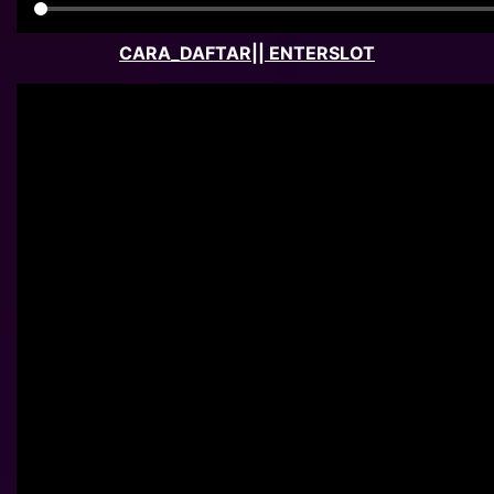
CARA_DAFTAR|| ENTERSLOT