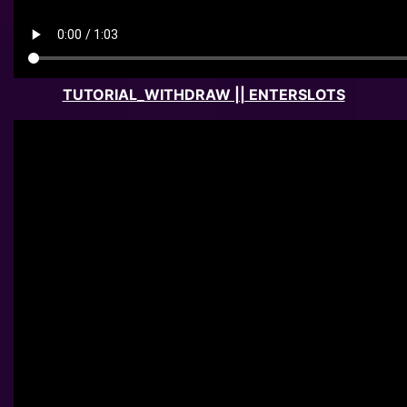
TUTORIAL_WITHDRAW || ENTERSLOTS