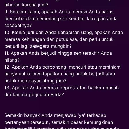
hiburan karena judi?
9. Setelah kalah, apakah Anda merasa Anda harus
mencoba dan memenangkan kembali kerugian anda
secepatnya?
10. Ketika judi dan Anda kehabisan uang, apakah Anda
merasa kehilangan dan putus asa, dan perlu untuk
berjudi lagi sesegera mungkin?
11. Apakah Anda berjudi hingga sen terakhir Anda
hilang?
12. Apakah Anda berbohong, mencuri atau meminjam
hanya untuk mendapatkan uang untuk berjudi atau
untuk membayar utang judi?
13. Apakah Anda merasa depresi atau bahkan bunuh
diri karena perjudian Anda?
Semakin banyak Anda menjawab 'ya' terhadap
pertanyaan tersebut, semakin besar kemungkinan