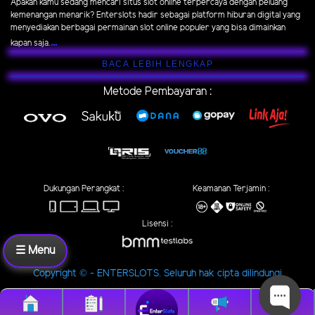
Apakah kamu sedang mencari situs slot online terpercaya dengan peluang
kemenangan menarik? Enterslots hadir sebagai platform hiburan digital yang
menyediakan berbagai permainan slot online populer yang bisa dimainkan
...
kapan saja.
BACA LEBIH LENGKAP
Metode Pembayaran :
Dukungan Perangkat :
Keamanan Terjamin :
Lisensi :
☰ Menu
Copyright © - ENTERSLOTS. Seluruh hak cipta dilindungi