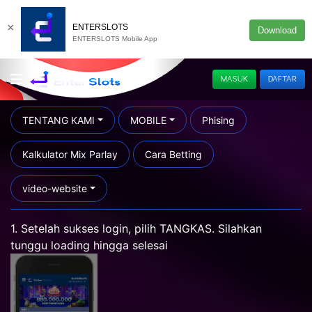
×
ENTERSLOTS
Download
ENTERSLOTS Mobile App
MASUK
DAFTAR
TENTANG KAMI
MOBILE
Phising
Kalkulator Mix Parlay
Cara Betting
video-website
1. Setelah sukses login, pilih TANGKAS. Silahkan
tunggu loading hingga selesai