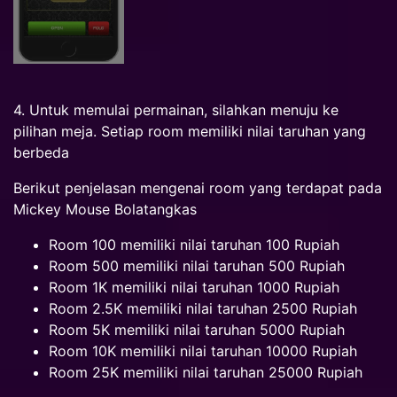
4. Untuk memulai permainan, silahkan menuju ke
pilihan meja. Setiap room memiliki nilai taruhan yang
berbeda
Berikut penjelasan mengenai room yang terdapat pada
Mickey Mouse Bolatangkas
Room 100 memiliki nilai taruhan 100 Rupiah
Room 500 memiliki nilai taruhan 500 Rupiah
Room 1K memiliki nilai taruhan 1000 Rupiah
Room 2.5K memiliki nilai taruhan 2500 Rupiah
Room 5K memiliki nilai taruhan 5000 Rupiah
Room 10K memiliki nilai taruhan 10000 Rupiah
Room 25K memiliki nilai taruhan 25000 Rupiah