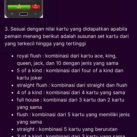
3. Sesuai dengan nilai kartu yang didapatkan apabila
pemain menang berikut adalah susunan set kartu dari
yang terkecil hingga yang tertinggi
royal flush : kombinasi dari kartu ace, king,
queen, jack, dan 10 dengan jenis yang sama
5 of a kind : kombinasi dari four of a kind dan
kartu joker
straight flush : kombinasi dari straight dan flush
4 of a kind : kombinasi dari 4 kartu yang sama
full house : kombinasi dari 3 kartu dan 2 kartu
yang sama
flush : kombinasi dari 5 kartu yang memiliki jenis
yang sama
straight : kombinasi 5 kartu yang berurutan
3 of a kind : kombinasi dari 3 kartu yang sama