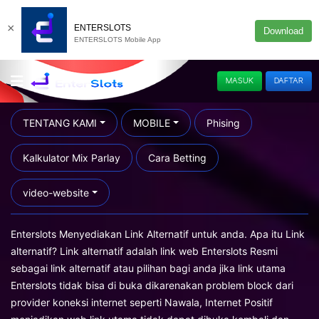
×
ENTERSLOTS
Download
ENTERSLOTS Mobile App
MASUK
DAFTAR
TENTANG KAMI
MOBILE
Phising
Kalkulator Mix Parlay
Cara Betting
video-website
Enterslots Menyediakan Link Alternatif untuk anda. Apa itu Link
alternatif? Link alternatif adalah link web Enterslots Resmi
sebagai link alternatif atau pilihan bagi anda jika link utama
Enterslots tidak bisa di buka dikarenakan problem block dari
provider koneksi internet seperti Nawala, Internet Positif