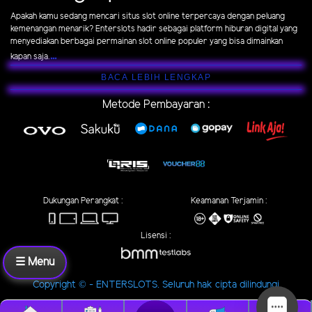
Apakah kamu sedang mencari situs slot online terpercaya dengan peluang
kemenangan menarik? Enterslots hadir sebagai platform hiburan digital yang
menyediakan berbagai permainan slot online populer yang bisa dimainkan
...
kapan saja.
BACA LEBIH LENGKAP
Metode Pembayaran :
Dukungan Perangkat :
Keamanan Terjamin :
Lisensi :
☰ Menu
Copyright © - ENTERSLOTS. Seluruh hak cipta dilindungi