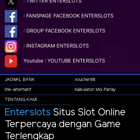
: TWITTER ENTERSLOTS
: FANSPAGE FACEBOOK ENTERSLOTS
: GROUP FACEBOOK ENTERSLOTS
: INSTAGRAM ENTERSLOTS
Youtube : YOUTUBE ENTERSLOTS
JADWAL BANK
voucher88
link-alternatif
Kalkulator Mix Parlay
TENTANG KAMI
Enterslots
Situs Slot Online
Terpercaya dengan Game
Terlengkap